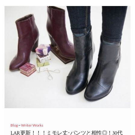
Blog
~
Writer Works
LAR更新！！！ミモレ丈･パンツと相性◎！30代