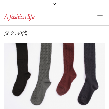
A fashion life
Toggl
Naviga
タグ: 40代