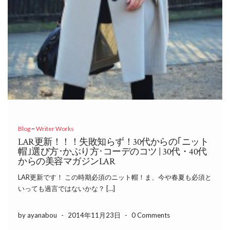
Blog
~
Writer Works
LAR更新！！！失敗知らず！30代からの｢ニット
帽｣選び方･かぶり方･コーデのコツ | 30代・40代
からの美容マガジンLAR
LAR更新です！ この時期必須のニット帽！ま、今や春夏も必須と
いっても過言ではないかな？ […]
by ayanabou
-
2014年11月23日
-
0 Comments