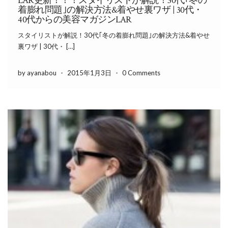
LAR更新！！！スタイリストが解説！30代｢冬の
着膨れ問題｣の解決方法&着やせ裏ワザ | 30代・
40代からの美容マガジンLAR
スタイリストが解説！30代｢冬の着膨れ問題｣の解決方法&着やせ
裏ワザ | 30代・ […]
by ayanabou
-
2015年1月3日
-
0 Comments