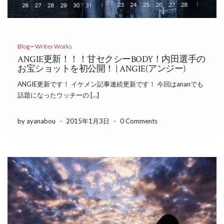
Blog
~
Writer Works
ANGIE更新！！！甘セクシーBODY！内田選手の
お宝ショットを初公開！ | ANGIE(アンジー)
ANGIE更新です！ イケメン記事連続更新です！ 今回はananでも
話題になったウッチーの […]
by ayanabou
-
2015年1月3日
-
0 Comments