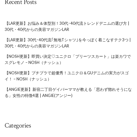
Recent Posts
【LAR更新】お悩み＆体型別！30代･40代流トレンドデニムの選び方 |
30代・40代からの美容マガジンLAR
【LAR更新】30代･40代流｢無地Tシャツ｣を今っぽく着こなすテク3つ |
30代・40代からの美容マガジンLAR
【NOSH更新】即買い決定♡ユニクロ「プリーツスカート」は楽カワで
スグレモノ – NOSH（ナッシュ）
【NOSH更新】プチプラで超優秀！ユニクロ＆GUデニムの実力がスゴ
イ！ – NOSH（ナッシュ）
【ANGIE更新】新宿二丁目ゲイバーママが教える「思わず惚れそうにな
る」女性の特徴4選 | ANGIE(アンジー)
Categories