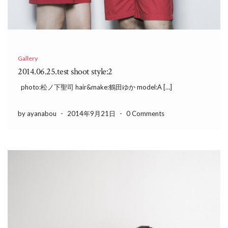
Gallery
2014.06.25.test shoot style:2
photo:松ノ下聖司 hair&make:鶴田ゆか model:A […]
by ayanabou
-
2014年9月21日
-
0 Comments