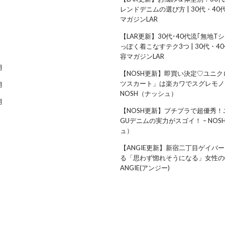
レンドデニムの選び方 | 30代・4
マガジンLAR
【LAR更新】30代･40代流｢無地T
っぽく着こなすテク3つ | 30代・4
容マガジンLAR
月
【NOSH更新】即買い決定♡ユニク
ツスカート」は楽カワでスグレモノ 
月
NOSH（ナッシュ）
月
【NOSH更新】プチプラで超優秀！
GUデニムの実力がスゴイ！ – NOS
ュ）
【ANGIE更新】新宿二丁目ゲイバ
る「思わず惚れそうになる」女性の特
ANGIE(アンジー)