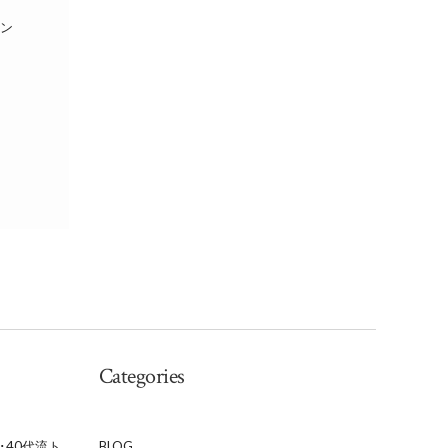
ベン
Categories
･40代流ト
BLOG