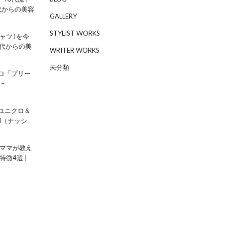
0代からの美容
GALLERY
STYLIST WORKS
シャツ｣を今
0代からの美
WRITER WORKS
未分類
ロ「プリー
–
ユニクロ＆
H（ナッシ
ーママが教え
徴4選 |