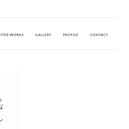
ITER WORKS
GALLERY
PROFILE
CONTACT
っ
な
ン