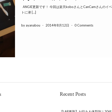
ANGIE更新です！ 今回は楽天koboさんとCanCamさんのイ
トに潜 […]
by ayanabou
-
2014年8月12日
-
0 Comments
s
Recent Posts
【LAR更新】お悩み＆体型別！30代