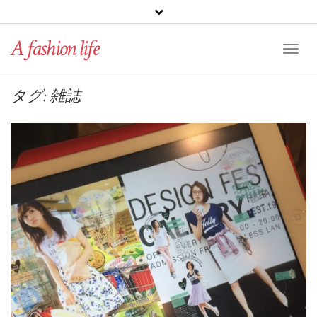
A fashion life
Toggl
Naviga
タグ: 雑誌