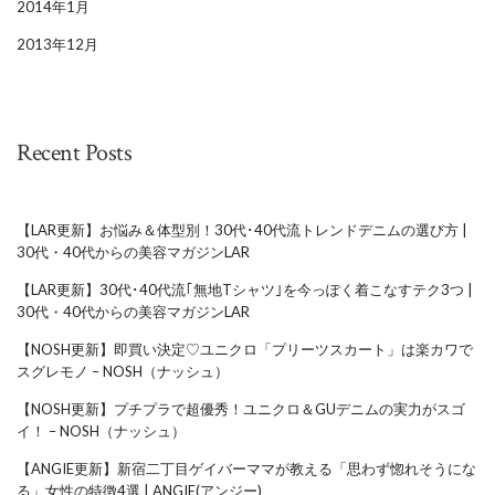
2014年1月
2013年12月
Recent Posts
【LAR更新】お悩み＆体型別！30代･40代流トレンドデニムの選び方 |
30代・40代からの美容マガジンLAR
【LAR更新】30代･40代流｢無地Tシャツ｣を今っぽく着こなすテク3つ |
30代・40代からの美容マガジンLAR
【NOSH更新】即買い決定♡ユニクロ「プリーツスカート」は楽カワで
スグレモノ – NOSH（ナッシュ）
【NOSH更新】プチプラで超優秀！ユニクロ＆GUデニムの実力がスゴ
イ！ – NOSH（ナッシュ）
【ANGIE更新】新宿二丁目ゲイバーママが教える「思わず惚れそうにな
る」女性の特徴4選 | ANGIE(アンジー)