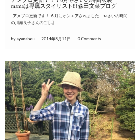
アメブロ更新！！！6月やさいの時間衣装｜
mamaは専属スタイリスト!!! 森田文菜ブログ
アメブロ更新です！ ６月にオンエアされました、やさいの時間
の川瀬良子さんのご […]
by ayanabou
-
2014年8月11日
-
0 Comments