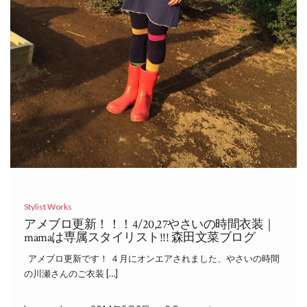
Stylist Works
アメブロ更新！！！4/20,27やさいの時間衣装｜
mamaは専属スタイリスト!!! 森田文菜ブログ
アメブロ更新です！ ４月にオンエアされました、やさいの時間
の川瀬さんのご衣装 […]