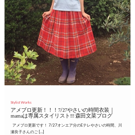
Stylist Works
アメブロ更新！！！7/27やさいの時間衣装｜
mamaは専属スタイリスト!!! 森田文菜ブログ
アメブロ更新です！ 7/27オンエア分のEテレやさいの時間、川
瀬良子さんのご […]