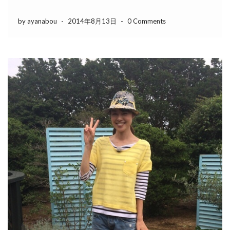
by ayanabou
-
2014年8月13日
-
0 Comments