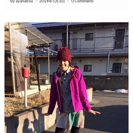
by ayanabou
-
2014年5月3日
-
0 Comments