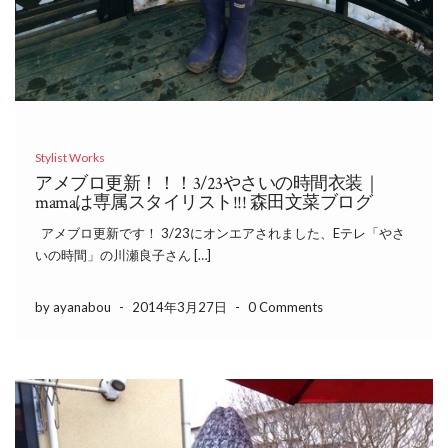
Stylist Works
アメブロ更新！！！3/23やさいの時間衣装｜
mamaは専属スタイリスト!!! 森田文菜ブログ
アメブロ更新です！ 3/23にオンエアされました、Eテレ「やさ
いの時間」の川瀬良子さん […]
by ayanabou
-
2014年3月27日
-
0 Comments