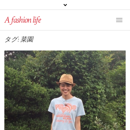
A fashion life
Toggl
Naviga
タグ: 菜園