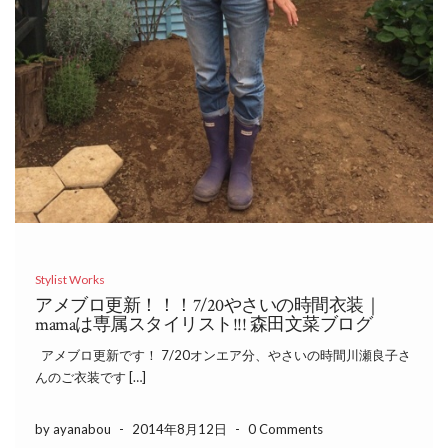
Stylist Works
アメブロ更新！！！7/20やさいの時間衣装｜
mamaは専属スタイリスト!!! 森田文菜ブログ
アメブロ更新です！ 7/20オンエア分、やさいの時間川瀬良子さ
んのご衣装です […]
by ayanabou
-
2014年8月12日
-
0 Comments